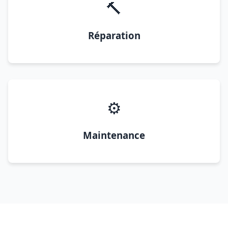
🔨
Réparation
⚙️
Maintenance