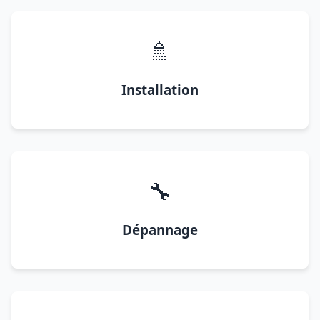
🚿
Installation
🔧
Dépannage