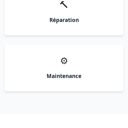
🔨
Réparation
⚙️
Maintenance