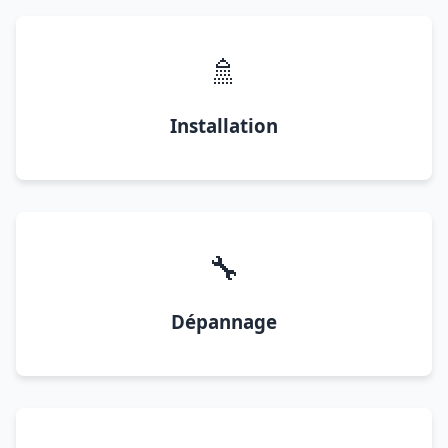
🚿
Installation
🔧
Dépannage