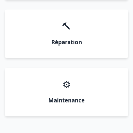
🔨
Réparation
⚙️
Maintenance