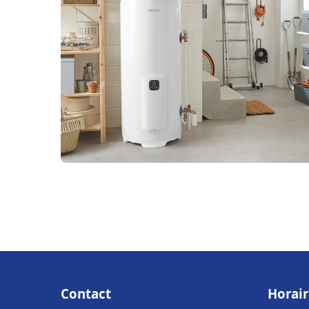
Contact
Horair