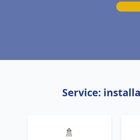
Service: instal
🚿