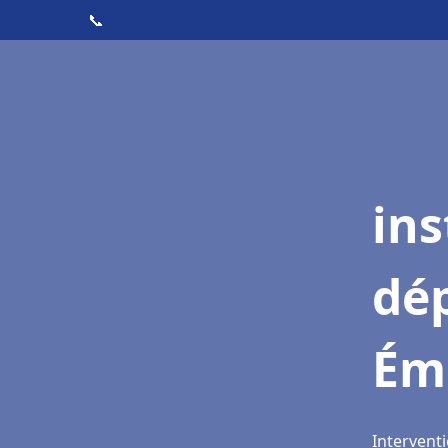
📞
ins
dé
Éme
Interventi