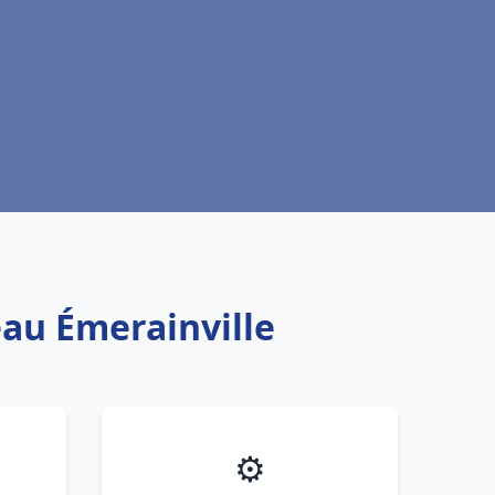
eau Émerainville
⚙️