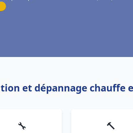
lation et dépannage chauffe 
🔧
🔨