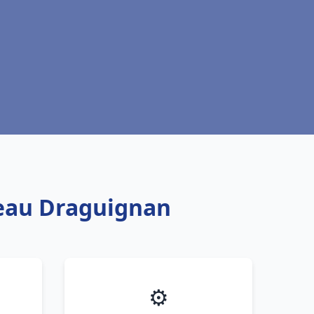
 eau Draguignan
⚙️