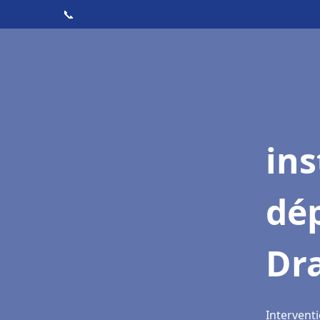
📞
ins
dé
Dr
Intervent