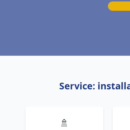
Service: insta
🚿