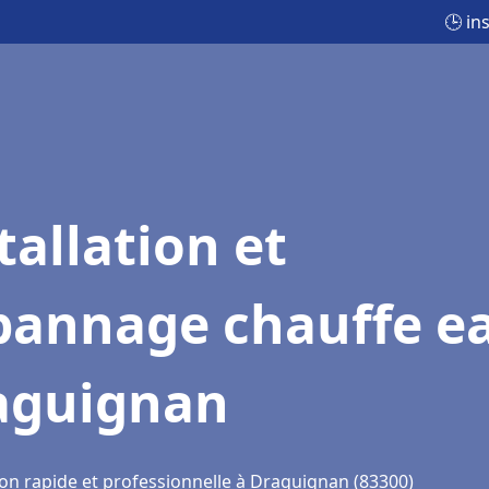
🕒 in
tallation et
pannage chauffe e
aguignan
ion rapide et professionnelle à Draguignan (83300)