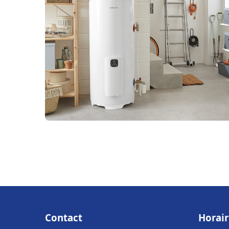
Contact
Horair