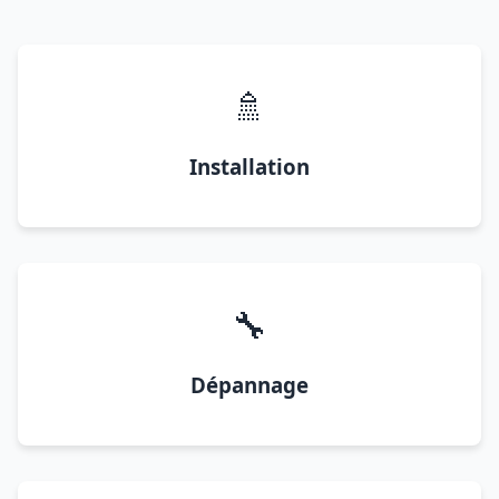
🚿
Installation
🔧
Dépannage