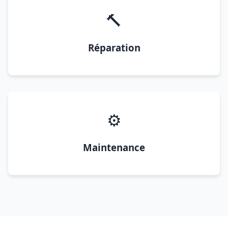
🔨
Réparation
⚙️
Maintenance