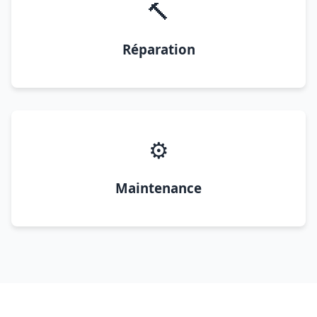
🔨
Réparation
⚙️
Maintenance