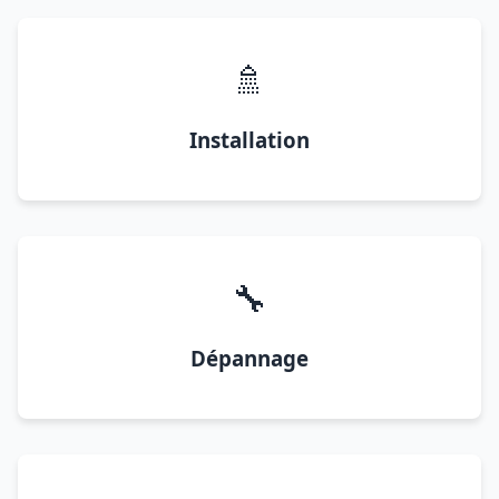
🚿
Installation
🔧
Dépannage