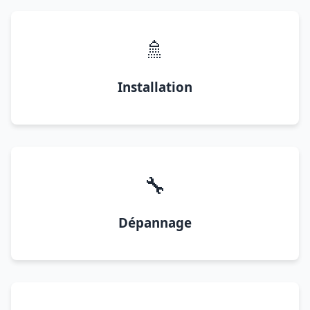
🚿
Installation
🔧
Dépannage