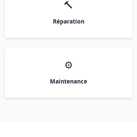
🔨
Réparation
⚙️
Maintenance