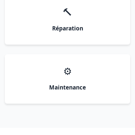
🔨
Réparation
⚙️
Maintenance