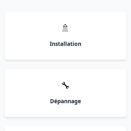
🚿
Installation
🔧
Dépannage