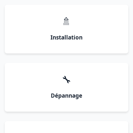
🚿
Installation
🔧
Dépannage