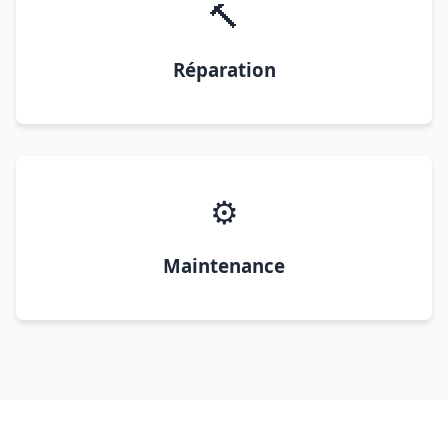
🔨
Réparation
⚙️
Maintenance