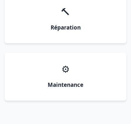
🔨
Réparation
⚙️
Maintenance