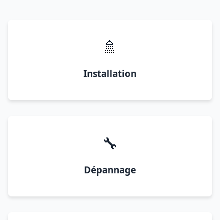
🚿
Installation
🔧
Dépannage