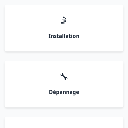
🚿
Installation
🔧
Dépannage