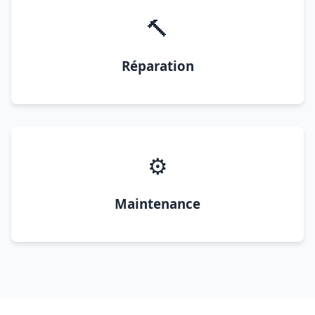
🔨
Réparation
⚙️
Maintenance