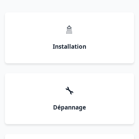
🚿
Installation
🔧
Dépannage