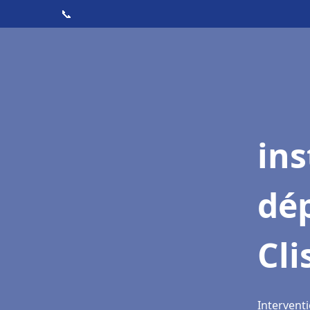
📞
ins
dé
Cli
Interventi