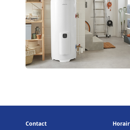
Contact
Horair