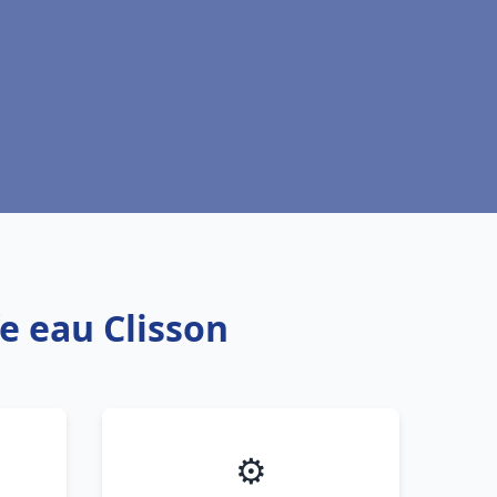
e eau Clisson
⚙️