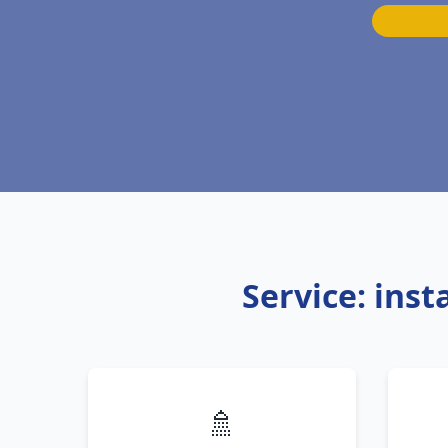
Service: ins
🚿