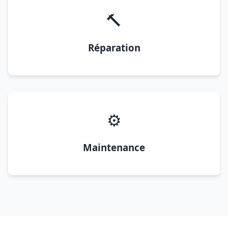
🔨
Réparation
⚙️
Maintenance