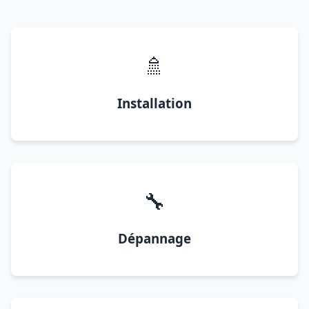
🚿
Installation
🔧
Dépannage