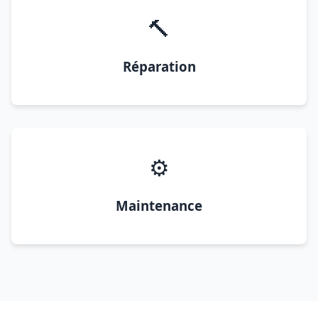
🔨
Réparation
⚙️
Maintenance