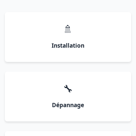
🚿
Installation
🔧
Dépannage