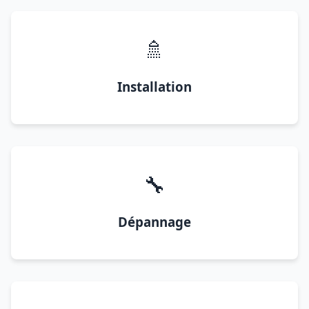
🚿
Installation
🔧
Dépannage