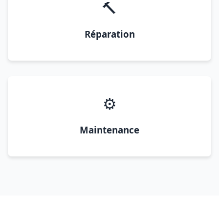
🔨
Réparation
⚙️
Maintenance