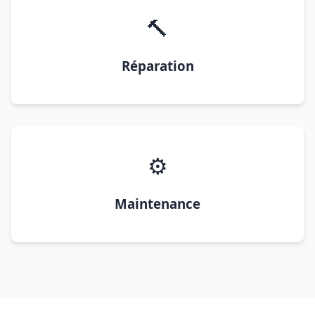
🔨
Réparation
⚙️
Maintenance