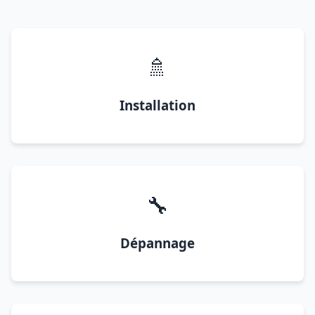
🚿
Installation
🔧
Dépannage