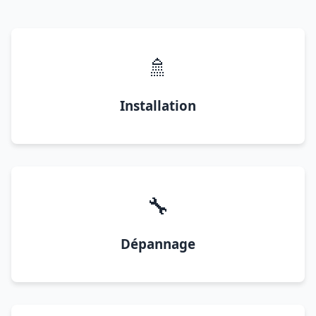
🚿
Installation
🔧
Dépannage