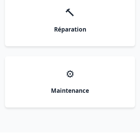
🔨
Réparation
⚙️
Maintenance