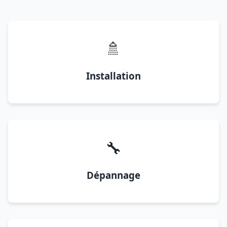
🚿
Installation
🔧
Dépannage