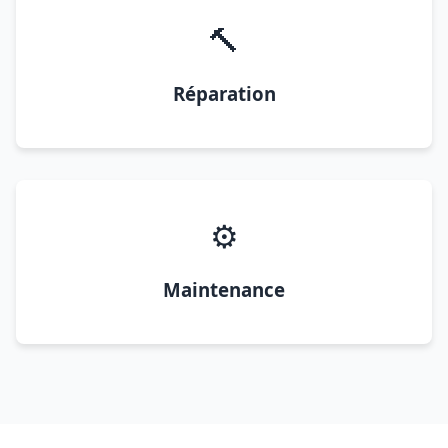
🔨
Réparation
⚙️
Maintenance