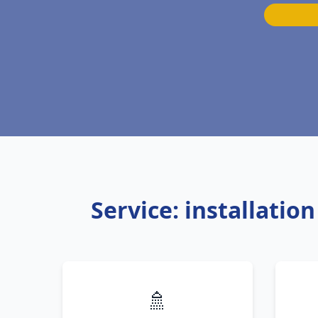
Service: installati
🚿