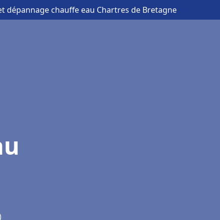
n et dépannage chauffe eau Chartres de Bretagne
au
)