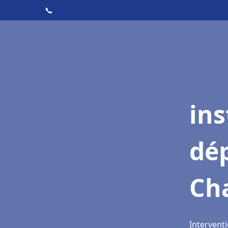
📞
ins
dé
Ch
Intervent