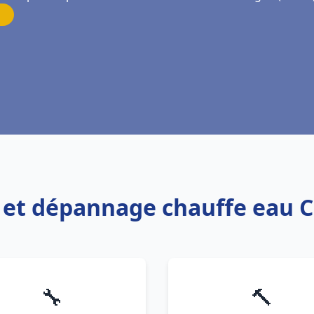
on et dépannage chauffe eau 
🔧
🔨