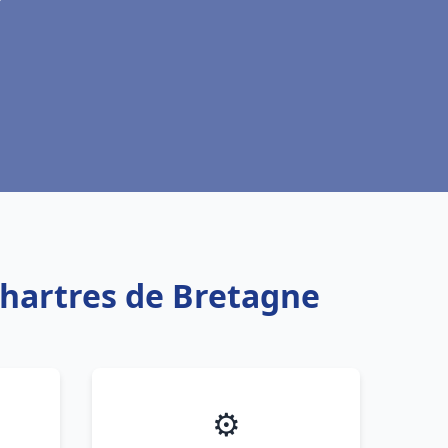
Chartres de Bretagne
⚙️