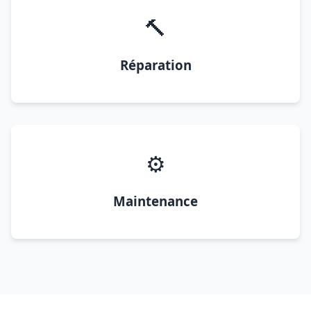
🔨
Réparation
⚙️
Maintenance