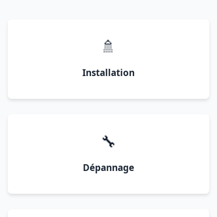
🚿
Installation
🔧
Dépannage