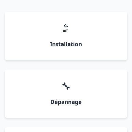
🚿
Installation
🔧
Dépannage