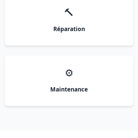
🔨
Réparation
⚙️
Maintenance