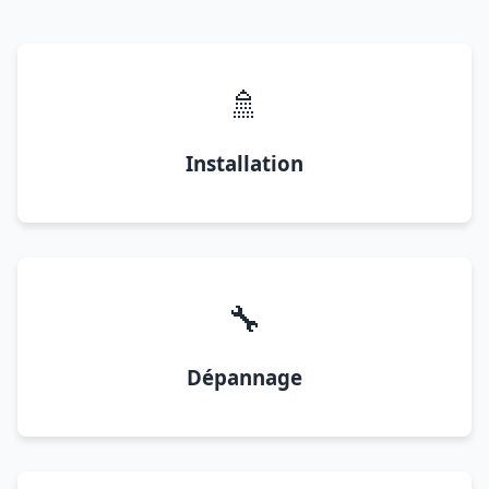
🚿
Installation
🔧
Dépannage