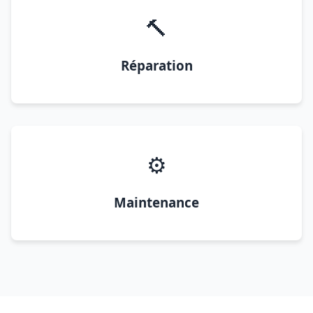
🔨
Réparation
⚙️
Maintenance