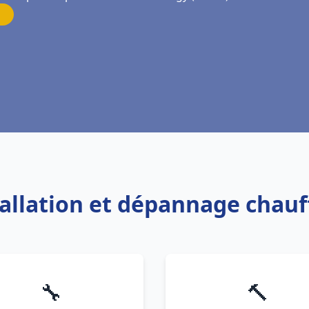
tallation et dépannage chau
🔧
🔨