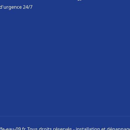
 d'urgence 24/7
e-eau-09.fr. Tous droits réservés - installation et dépanna