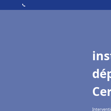
📞
ins
dé
Ce
Interventi