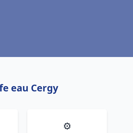
ffe eau Cergy
⚙️