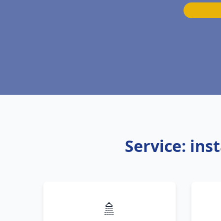
Service: ins
🚿