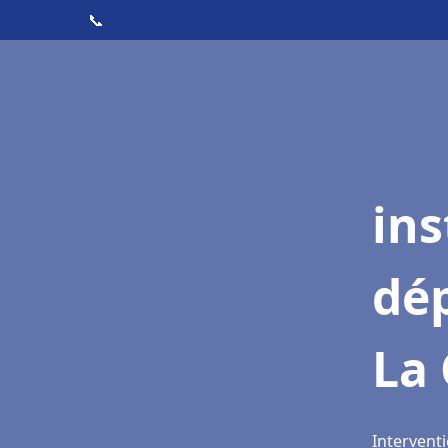
📞
ins
dé
La 
Interventi