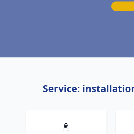
Service: installati
🚿