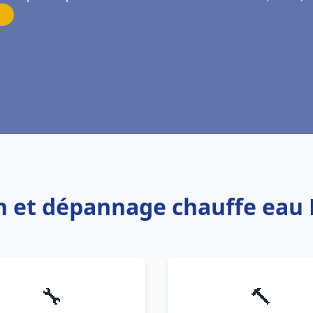
on et dépannage chauffe eau 
🔧
🔨