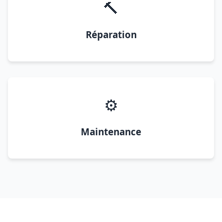
🔨
Réparation
⚙️
Maintenance