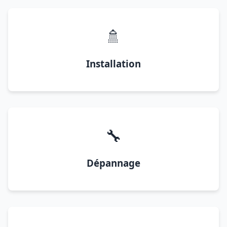
🚿
Installation
🔧
Dépannage