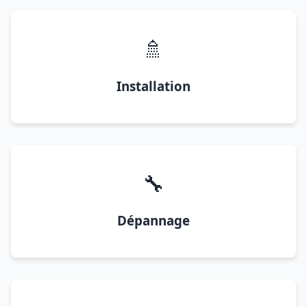
🚿
Installation
🔧
Dépannage