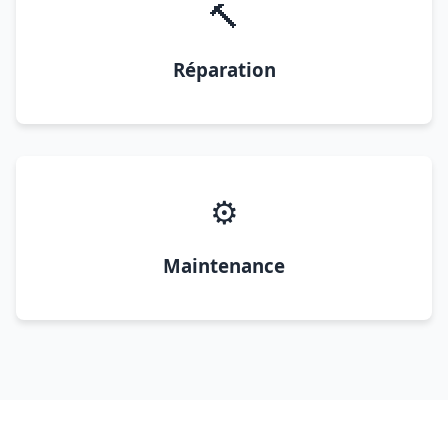
🔨
Réparation
⚙️
Maintenance