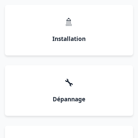
🚿
Installation
🔧
Dépannage