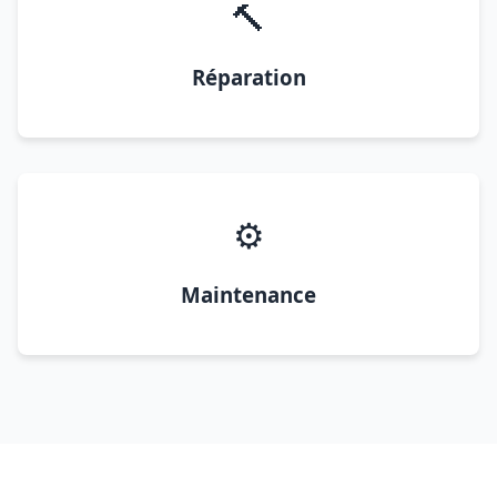
🔨
Réparation
⚙️
Maintenance