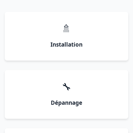
🚿
Installation
🔧
Dépannage