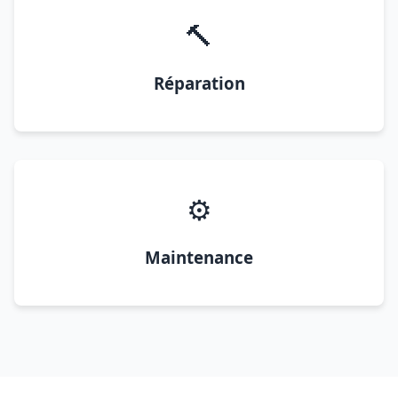
🔨
Réparation
⚙️
Maintenance