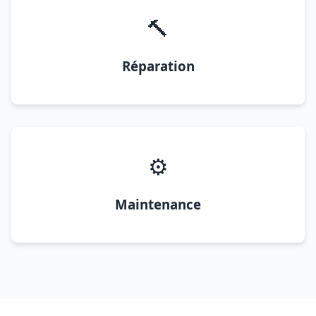
🔨
Réparation
⚙️
Maintenance