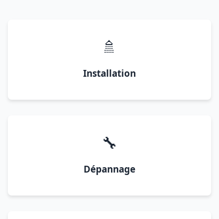
🚿
Installation
🔧
Dépannage