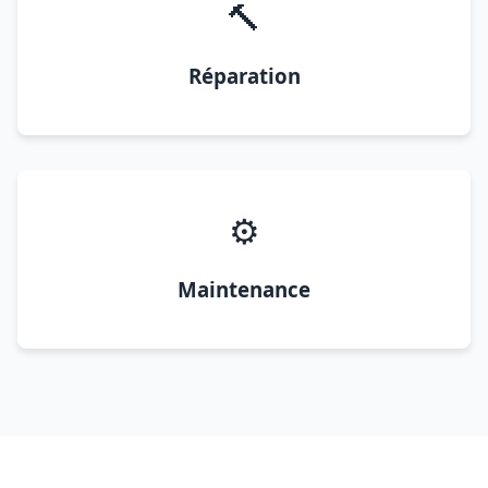
🔨
Réparation
⚙️
Maintenance