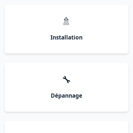
🚿
Installation
🔧
Dépannage