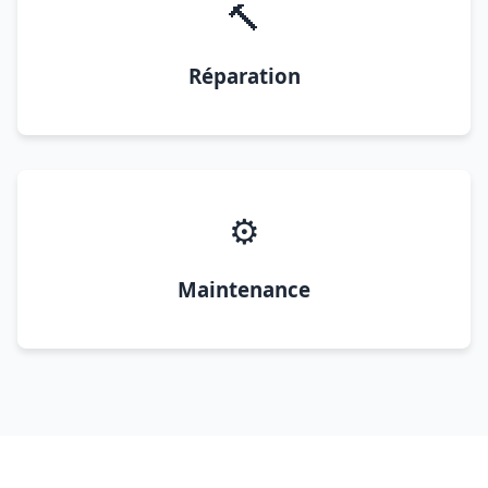
🔨
Réparation
⚙️
Maintenance