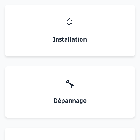
🚿
Installation
🔧
Dépannage