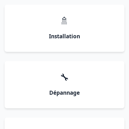
🚿
Installation
🔧
Dépannage