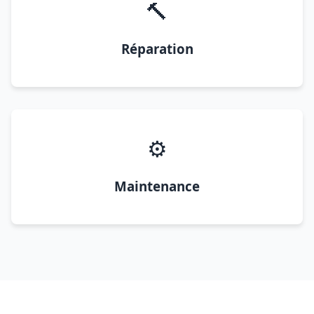
🔨
Réparation
⚙️
Maintenance