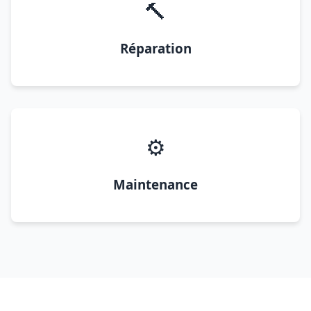
🔨
Réparation
⚙️
Maintenance