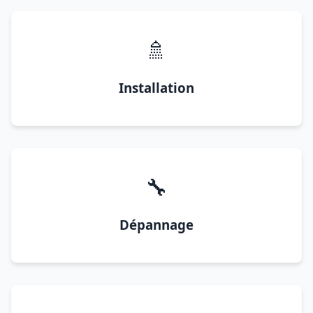
🚿
Installation
🔧
Dépannage