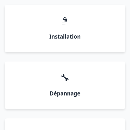
🚿
Installation
🔧
Dépannage