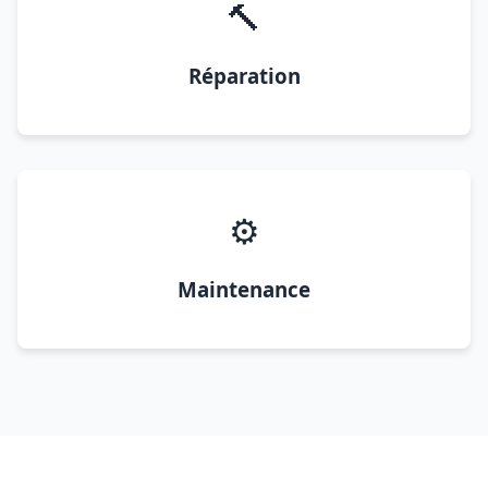
🔨
Réparation
⚙️
Maintenance