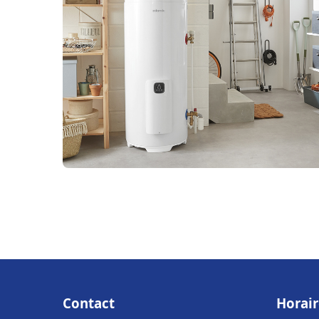
Contact
Horair