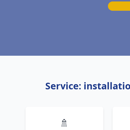
Service: installat
🚿