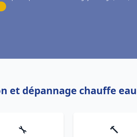
ion et dépannage chauffe ea
🔧
🔨