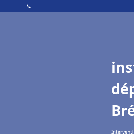
📞
ins
dé
Bré
Interventi