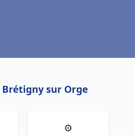
u Brétigny sur Orge
⚙️