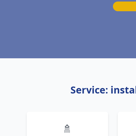
Service: inst
🚿