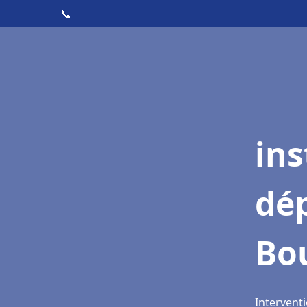
📞
ins
dé
Bo
Intervent