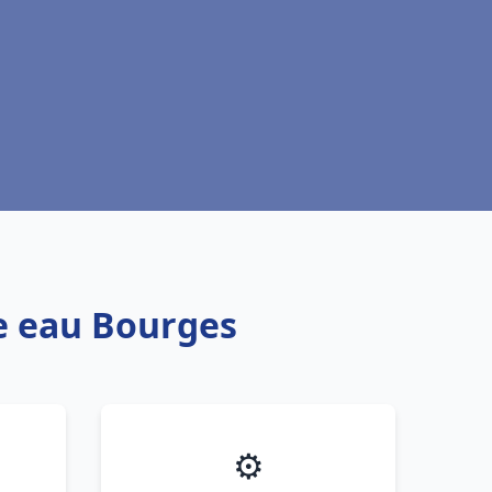
fe eau Bourges
⚙️