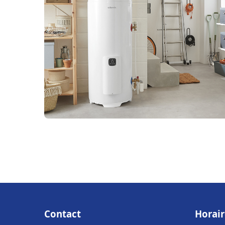
Contact
Horair