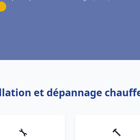
allation et dépannage chauf
🔧
🔨