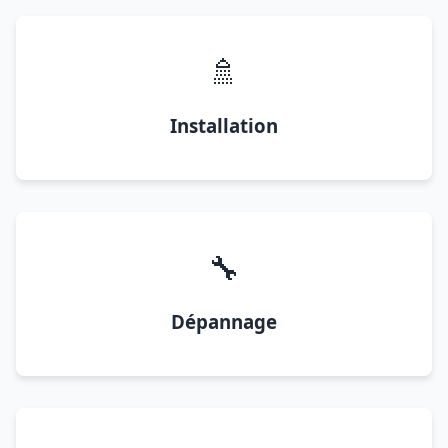
🚿
Installation
🔧
Dépannage