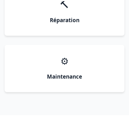
🔨
Réparation
⚙️
Maintenance