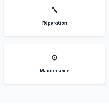
🔨
Réparation
⚙️
Maintenance