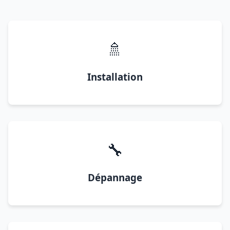
🚿
Installation
🔧
Dépannage