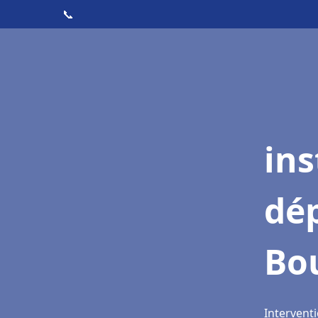
📞
ins
dé
Bo
Intervent