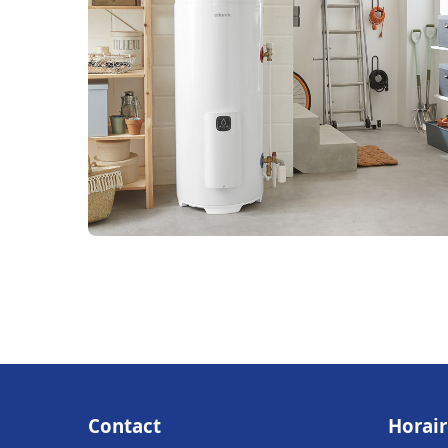
Contact
Horair