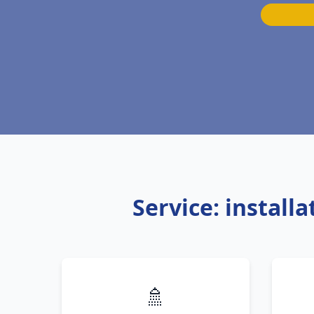
Service: instal
🚿