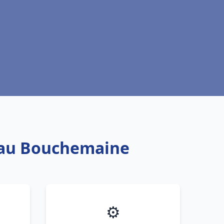
 eau Bouchemaine
⚙️