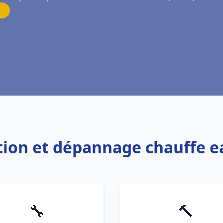
lation et dépannage chauffe
🔧
🔨