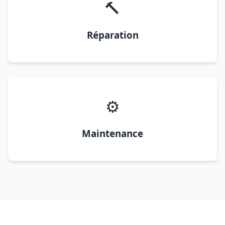
🔨
Réparation
⚙️
Maintenance