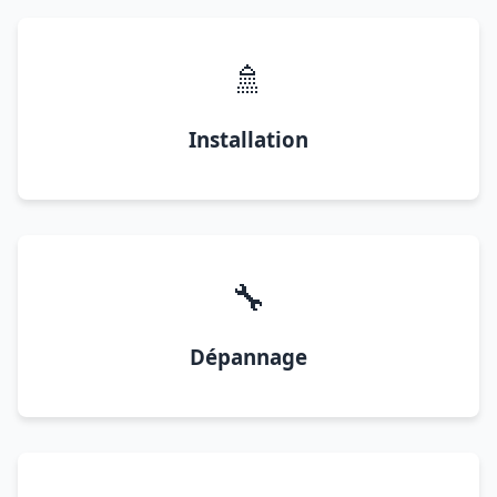
🚿
Installation
🔧
Dépannage