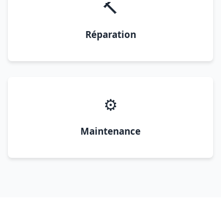
🔨
Réparation
⚙️
Maintenance