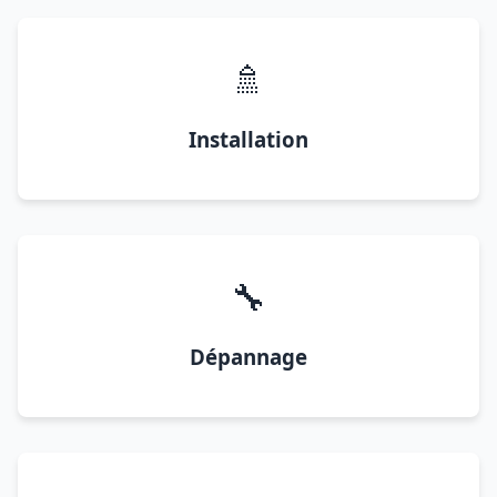
🚿
Installation
🔧
Dépannage