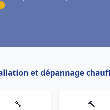
tallation et dépannage chau
🔧
🔨