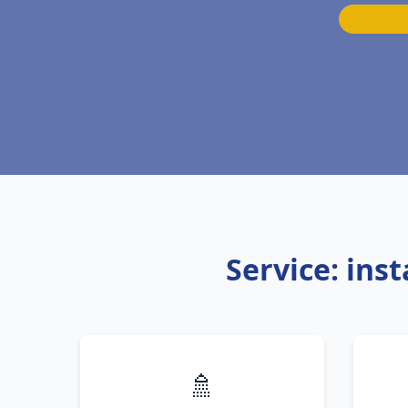
Service: ins
🚿