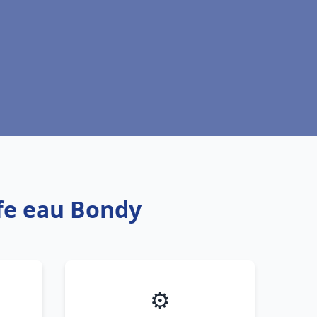
ffe eau Bondy
⚙️