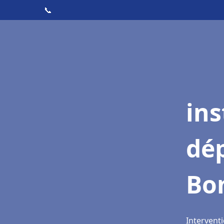
📞
ins
dé
Bo
Intervent