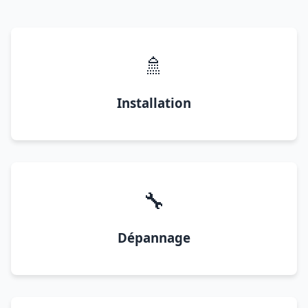
🚿
Installation
🔧
Dépannage