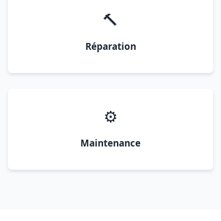
🔨
Réparation
⚙️
Maintenance