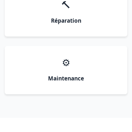
🔨
Réparation
⚙️
Maintenance