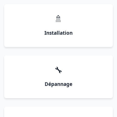
🚿
Installation
🔧
Dépannage