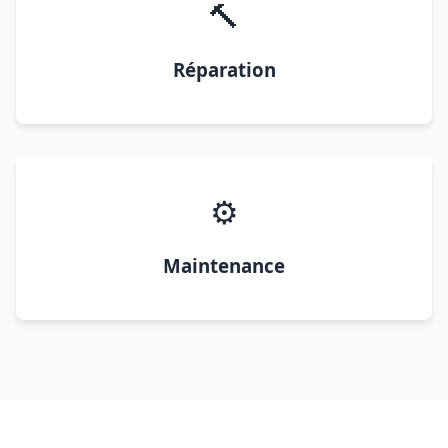
🔨
Réparation
⚙️
Maintenance