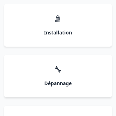
🚿
Installation
🔧
Dépannage