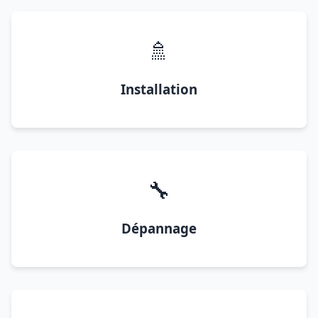
🚿
Installation
🔧
Dépannage