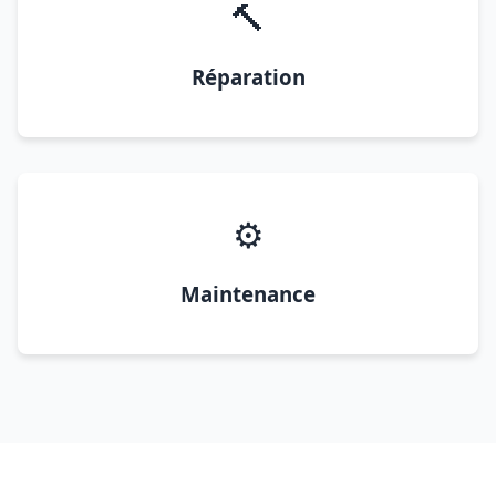
🔨
Réparation
⚙️
Maintenance