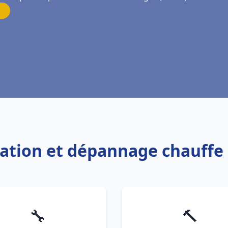
llation et dépannage chauff
🔧
🔨