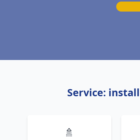
Service: insta
🚿