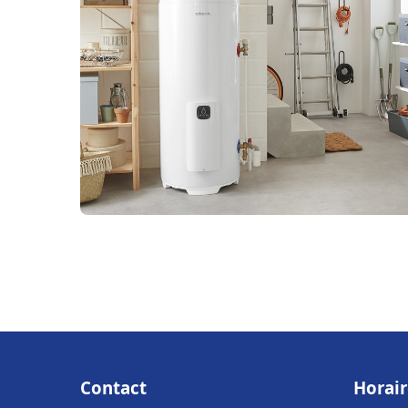
Contact
Horair