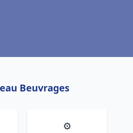
e eau Beuvrages
⚙️