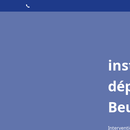
📞
ins
dé
Be
Intervent