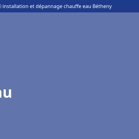
 installation et dépannage chauffe eau Bétheny
au