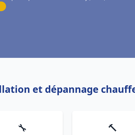
allation et dépannage chauf
🔧
🔨