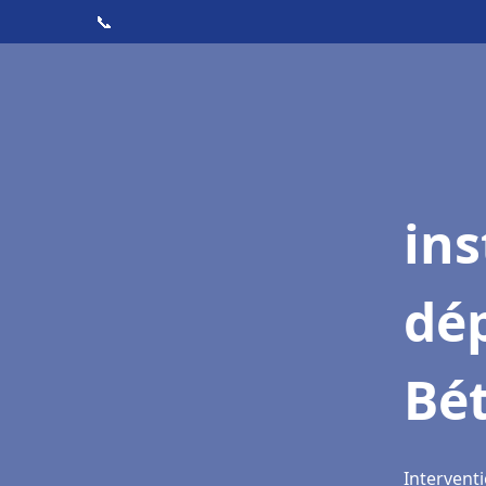
📞
ins
dé
Bé
Intervent