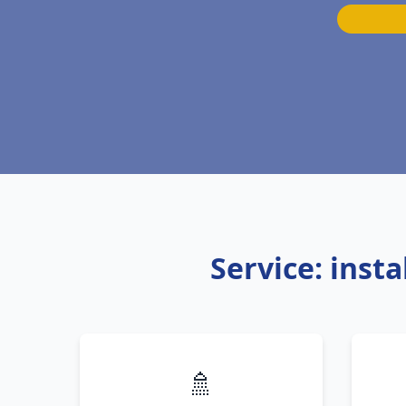
Service: inst
🚿