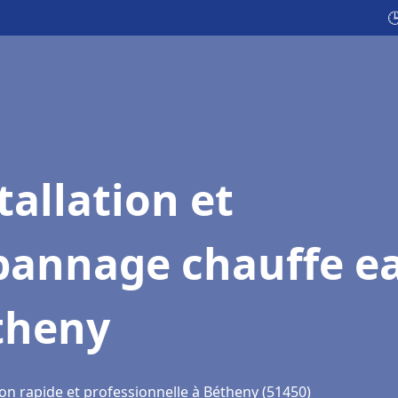

tallation et
pannage chauffe e
theny
ion rapide et professionnelle à Bétheny (51450)