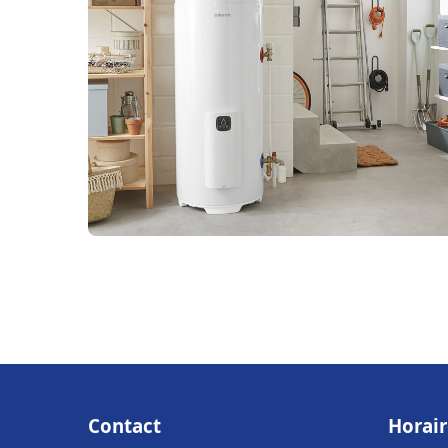
Contact
Horair